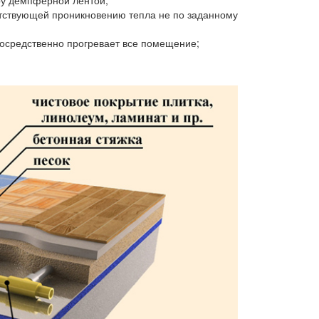
у демпферной лентой;
тствующей проникновению тепла не по заданному
посредственно прогревает все помещение;