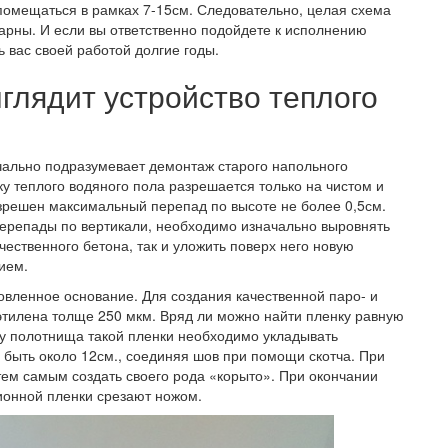
помещаться в рамках 7-15см. Следовательно, целая схема
тарны. И если вы ответственно подойдете к исполнению
ь вас своей работой долгие годы.
ыглядит устройство теплого
ачально подразумевает демонтаж старого напольного
у теплого водяного пола разрешается только на чистом и
азрешен максимальный перепад по высоте не более 0,5см.
перепады по вертикали, необходимо изначально выровнять
ачественного бетона, так и уложить поверх него новую
ием.
вленное основание. Для создания качественной паро- и
этилена толще 250 мкм. Вряд ли можно найти пленку равную
у полотнища такой пленки необходимо укладывать
н быть около 12см., соединяя шов при помощи скотча. При
тем самым создать своего рода «корыто». При окончании
ионной пленки срезают ножом.