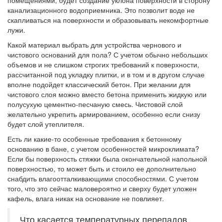
помещениями, будет создание уклона поверхности в сторону
канализационного водоприемника. Это позволит воде не
скапливаться на поверхности и образовывать некомфортные
лужи.
Какой материал выбрать для устройства чернового и
чистового оснований для пола? С учетом обычно небольших
объемов и не слишком строгих требований к поверхности,
рассчитанной под укладку плитки, и в том и в другом случае
вполне подойдет классический бетон. При желании для
чистового слоя можно вместо бетона применить жидкую или
полусухую цементно-песчаную смесь. Чистовой слой
желательно укрепить армированием, особенно если снизу
будет слой утеплителя.
Есть ли какие-то особенные требования к бетонному
основанию в бане, с учетом особенностей микроклимата?
Если бы поверхность стяжки была окончательной напольной
поверхностью, то может быть и стоило ее дополнительно
снабдить влагоотталкивающими способностями. С учетом
того, что это сейчас маловероятно и сверху будет уложен
кафель, влага никак на основание не повлияет.
Что касается температурных перепадов,