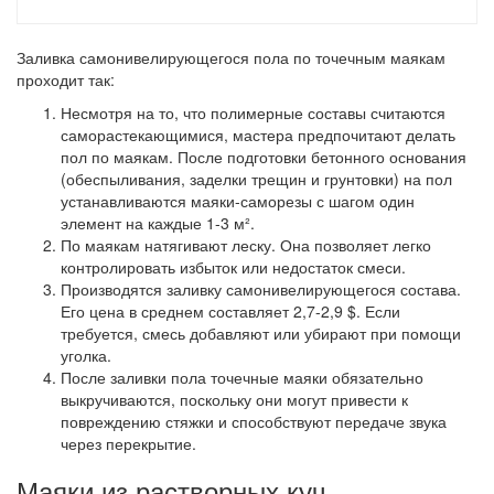
Заливка самонивелирующегося пола по точечным маякам
проходит так:
Несмотря на то, что полимерные составы считаются
саморастекающимися, мастера предпочитают делать
пол по маякам. После подготовки бетонного основания
(обеспыливания, заделки трещин и грунтовки) на пол
устанавливаются маяки-саморезы с шагом один
элемент на каждые 1-3 м².
По маякам натягивают леску. Она позволяет легко
контролировать избыток или недостаток смеси.
Производятся заливку самонивелирующегося состава.
Его цена в среднем составляет 2,7-2,9 $. Если
требуется, смесь добавляют или убирают при помощи
уголка.
После заливки пола точечные маяки обязательно
выкручиваются, поскольку они могут привести к
повреждению стяжки и способствуют передаче звука
через перекрытие.
Маяки из растворных куч