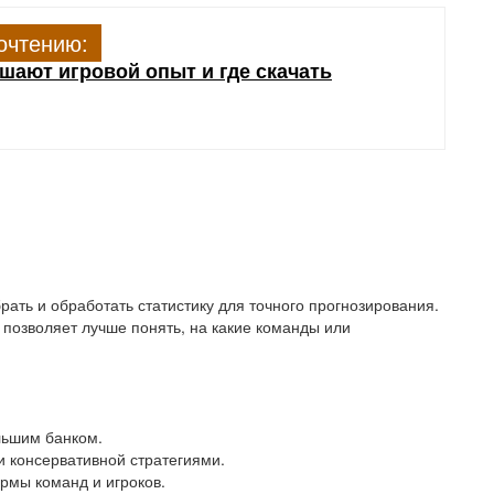
очтению:
шают игровой опыт и где скачать
ать и обработать статистику для точного прогнозирования.
позволяет лучше понять, на какие команды или
ольшим банком.
 консервативной стратегиями.
рмы команд и игроков.