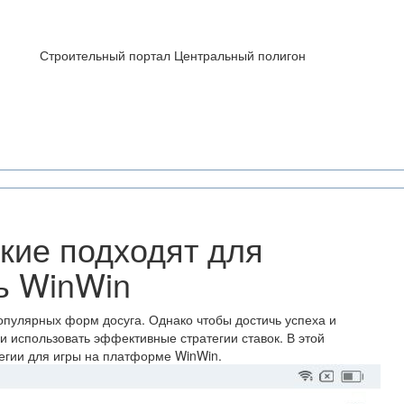
Строительный портал Центральный полигон
акие подходят для
ь WinWin
популярных форм досуга. Однако чтобы достичь успеха и
 использовать эффективные стратегии ставок. В этой
егии для игры на платформе WinWin.