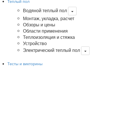
Теплый пол
Водяной теплый пол
Монтаж, укладка, расчет
Обзоры и цены
Области применения
Теплоизоляция и стяжка
Устройство
Электрический теплый пол
Тесты и викторины