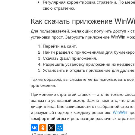
Регулярная корректировка стратегии. По мер
свою стратегию.
Как скачать приложение WinW
Для пользователей, желающих получить доступ к с
установки прост. Загрузить приложение WinWin мож
Перейти на сайт.
Найти раздел с приложениями для букмекеро
Скачать файл приложения.
Разрешить установку приложений из неизвестн
Установить и открыть приложение для дальне
Таким образом, вы сможете легко использовать вс
приложения.
Применение стратегий ставок — это не только спос
шансы на успешный исход. Важно помнить, что став
дисциплина. Вне зависимости от выбранной стратег
и разумный подход к каждому решению.
WinWin
пре
комфортной игры и реализации различных стратеги
(Пока оценок нет)