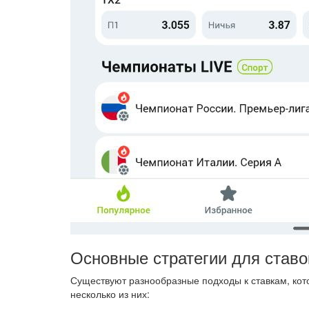
Основные стратегии для ставо
Существуют разнообразные подходы к ставкам, кот
несколько из них: