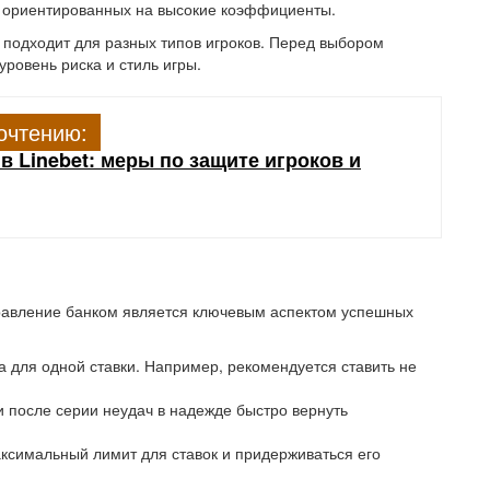
в, ориентированных на высокие коэффициенты.
и подходит для разных типов игроков. Перед выбором
уровень риска и стиль игры.
очтению:
в Linebet: меры по защите игроков и
правление банком является ключевым аспектом успешных
 для одной ставки. Например, рекомендуется ставить не
и после серии неудач в надежде быстро вернуть
ксимальный лимит для ставок и придерживаться его