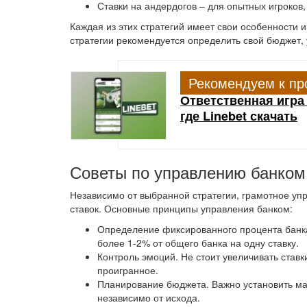
Ставки на андердогов – для опытных игроко
Каждая из этих стратегий имеет свои особенности 
стратегии рекомендуется определить свой бюджет, 
Рекомендуем к пр
Ответственная игра 
где Linebet скачать
Советы по управлению банком
Независимо от выбранной стратегии, грамотное у
ставок. Основные принципы управления банком:
Определение фиксированного процента банка
более 1-2% от общего банка на одну ставку.
Контроль эмоций. Не стоит увеличивать ставк
проигранное.
Планирование бюджета. Важно установить ма
независимо от исхода.