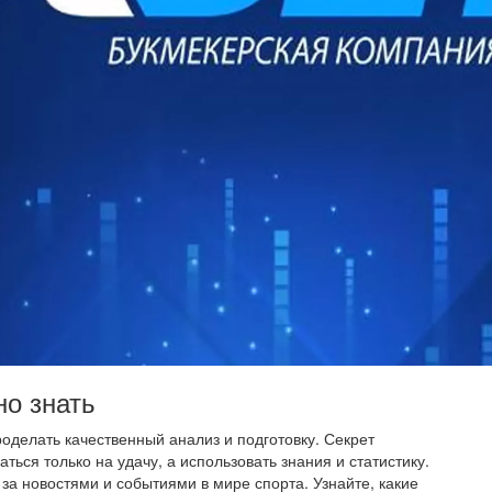
но знать
роделать качественный анализ и подготовку. Секрет
ться только на удачу, а использовать знания и статистику.
 за новостями и событиями в мире спорта. Узнайте, какие