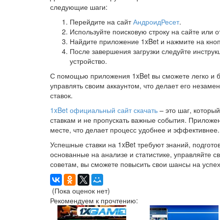
следующие шаги:
Перейдите на сайт
АндроидРесет
.
Используйте поисковую строку на сайте или 
Найдите приложение 1xBet и нажмите на кнопк
После завершения загрузки следуйте инструк
устройство.
С помощью приложения 1xBet вы сможете легко и бы
управлять своим аккаунтом, что делает его незам
ставок.
1xBet официальный сайт скачать
– это шаг, который
ставкам и не пропускать важные события. Приложен
месте, что делает процесс удобнее и эффективнее.
Успешные ставки на 1xBet требуют знаний, подгото
основанные на анализе и статистике, управляйте 
советам, вы сможете повысить свои шансы на успех 
(Пока оценок нет)
Рекомендуем к прочтению: