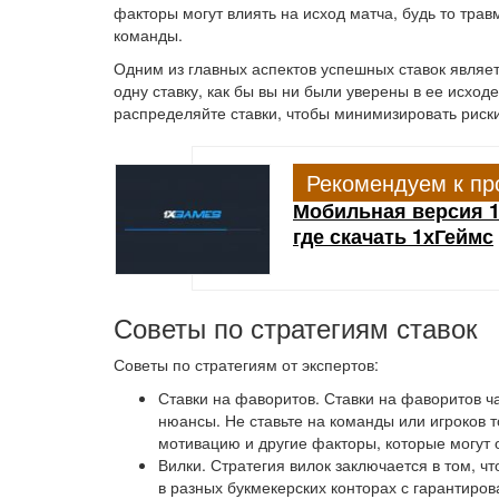
факторы могут влиять на исход матча, будь то трав
команды.
Одним из главных аспектов успешных ставок являет
одну ставку, как бы вы ни были уверены в ее исход
распределяйте ставки, чтобы минимизировать риски
Рекомендуем к пр
Мобильная версия 1
где скачать 1хГеймс
Советы по стратегиям ставок
Советы по стратегиям от экспертов:
Ставки на фаворитов. Ставки на фаворитов ч
нюансы. Не ставьте на команды или игроков 
мотивацию и другие факторы, которые могут о
Вилки. Стратегия вилок заключается в том, ч
в разных букмекерских конторах с гарантиро