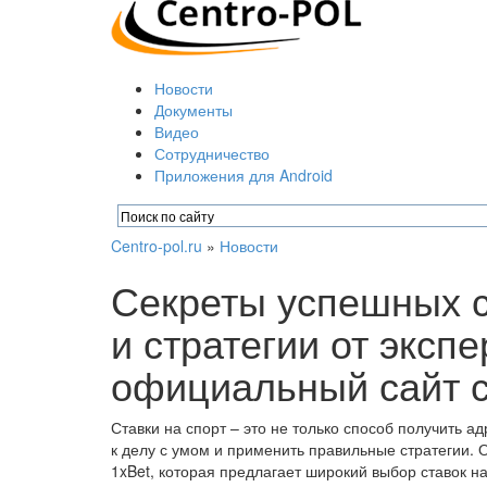
Новости
Документы
Видео
Сотрудничество
Приложения для Android
Centro-pol.ru
»
Новости
Секреты успешных с
и стратегии от экспе
официальный сайт с
Ставки на спорт – это не только способ получить а
к делу с умом и применить правильные стратегии. 
1xBet, которая предлагает широкий выбор ставок н