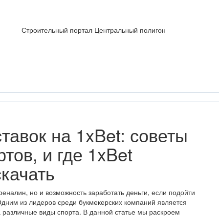
Строительный портал Центральный полигон
тавок на 1xBet: советы
ртов, и где 1xBet
качать
дреналин, но и возможность заработать деньги, если подойти
Одним из лидеров среди букмекерских компаний является
а различные виды спорта. В данной статье мы раскроем