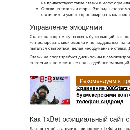
не приветствуют такие ставки и могут огранич
Ставки на тоталы и форы. Эти виды ставок м
статистике и умеете прогнозировать количеств
Управление эмоциями
Ставки на спорт могут вызвать бурю эмоций, как по
контролировать свои эмоции и не поддаваться паник
пытаться отыграться, делая необдуманные ставки. 
Ставки на спорт требуют дисциплины и самоконтро
стратегии и не менять ее под воздействием эмоций
Рекомендуем к пр
Сравнение 888Starz
букмекерскими конто
телефон Андроид
Как 1xBet официальный сайт с
Для того чтобы загрузить приложение 1xBet и восп