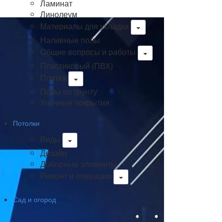
Ламинат
Линолеум
Материалы для укладки
Наливные полы
Общие вопросы и работы
Пластиковый (ПВХ)
Плитка
Полы по грунту
Уличные покрытия
Потолки
Виды
Дизайн
Доборные элементы
Ремонт и операции
Сад и огород