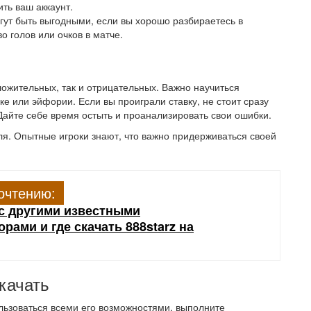
ить ваш аккаунт.
огут быть выгодными, если вы хорошо разбираетесь в
о голов или очков в матче.
ложительных, так и отрицательных. Важно научиться
е или эйфории. Если вы проиграли ставку, не стоит сразу
Дайте себе время остыть и проанализировать свои ошибки.
ля. Опытные игроки знают, что важно придерживаться своей
.
очтению:
 с другими известными
рами и где скачать 888starz на
качать
ользоваться всеми его возможностями, выполните