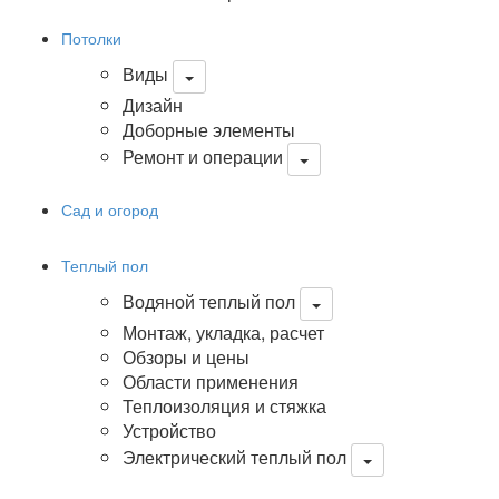
Потолки
Виды
Дизайн
Доборные элементы
Ремонт и операции
Сад и огород
Теплый пол
Водяной теплый пол
Монтаж, укладка, расчет
Обзоры и цены
Области применения
Теплоизоляция и стяжка
Устройство
Электрический теплый пол