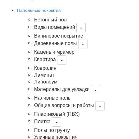
Напольные покрытия
Бетонный пол
Виды помещений
Виниловое покрытие
Деревянные полы
Камень и мрамор
Квартира
Ковролин
Ламинат
Линолеум
Материалы для укладки
Наливные полы
Общие вопросы и работы
Пластиковый (ПВХ)
Плитка
Полы по грунту
Уличные покрытия