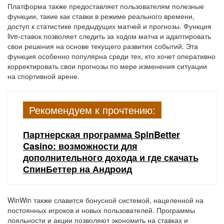
Платформа также предоставляет пользователям полезные
функции, такие как ставки в режиме реального времени,
доступ к статистике предыдущих матчей и прогнозы. Функция
live-ставок позволяет следить за ходом матча и адаптировать
свои решения на основе текущего развития событий. Эта
функция особенно популярна среди тех, кто хочет оперативно
корректировать свои прогнозы по мере изменения ситуации
на спортивной арене.
Рекомендуем к прочтению:
Партнерская программа SpinBetter
Casino: возможности для
дополнительного дохода и где скачать
СпинБеттер на Андроид
WinWin также славится бонусной системой, нацеленной на
постоянных игроков и новых пользователей. Программы
лояльности и акции позволяют экономить на ставках и