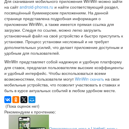
Для скачивания мобильного приложения WinWin можно зайти
на сайт
android-phones.ru
и найти соответствующий раздел,
посвящённый букмекерским приложениям. На данной
странице представлена подробная информация о
приложении WinWin, а также имеется прямая ссылка для
загрузки. Следуя по ссылке, можно легко загрузить
установочный файл на своё устройство и быстро приступить к
установке. Процесс установки несложный и не требует
дополнительных усилий, что делает приложение доступным и
удобным для пользователей.
WinWin представляет собой надежную и удобную платформу
для ставок, предлагая пользователям высокие коэффициенты
и удобный интерфейс. Чтобы воспользоваться всеми
возможностями, пользователи могут
WinWin скачать
на свои
мобильные устройства, что позволит участвовать в ставках и
быть в курсе актуальных событий в любом удобном месте.
(Пока оценок нет)
Рекомендуем к прочтению:
Ответственная игра в Linebet: меры