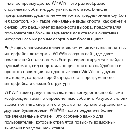
Главное преимущество WinWin – это разнообразие
спортивных событий, доступных для ставок. В числе
предлагаемых дисциплин — не только традиционные футбол
и баскетбол, но и такие уникальные виды спорта, как крикет и
снукер. Это расширяет возможности выбора, предоставляя
пользователям больше вариантов для ставок и охватывая
интересы самых разных спортивных болельщиков.
Ещё одним значимым плюсом является интуитивно понятный
интерфейс платформы. WinWin создала сайт, где даже
начинающий пользователь быстро сориентируется и найдет
нужный матч, вид спорта или опцию для ставок. Удобство и
простота навигации выгодно отличают WinWin от других
платформ, которые порой страдают от перегруженного
интерфейса и сложной структуры.
WinWin также радует пользователей конкурентоспособными
коэффициентами на определенные события. Разумеется, они
зависят от типа спорта и статуса матча, однако в сравнении с
другими букмекерами, WinWin часто предлагает более
привлекательные ставки. Это особенно важно для
пользователей, которые стремятся повысить возможный
выигрыш при успешной ставке.