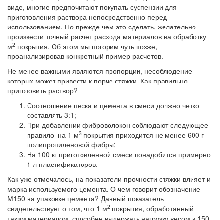
виде, многие предпочитают покупать суспензии для
приготовления раствора непосредственно перед
использованием. Но прежде чем это сделать, желательно
произвести точный расчет расхода материалов на обработку
2
м
покрытия. Об этом мы погорим чуть позже,
проанализировав конкретный пример расчетов.
Не менее важными являются пропорции, несоблюдение
которых может привести к порче стяжки. Как правильно
приготовить раствор?
Соотношение песка и цемента в смеси должно четко
составлять 3:1;
При добавлении фиброволокон соблюдают следующее
3
правило: на 1 м
покрытия приходится не менее 600 г
полипропиленовой фибры;
На 100 кг приготовленной смеси понадобится примерно
1 л пластификаторов.
Как уже отмечалось, на показатели прочности стяжки влияет и
марка используемого цемента. О чем говорит обозначение
М150 на упаковке цемента? Данный показатель
2
свидетельствует о том, что 1 м
покрытия, обработанный
таким материалом, способен выдержать нагрузку весом в 150