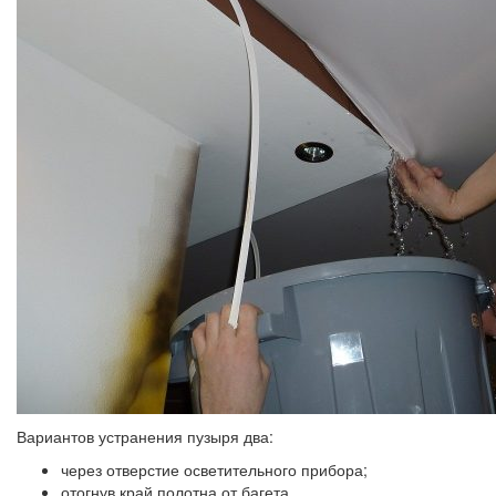
Вариантов устранения пузыря два:
через отверстие осветительного прибора;
отогнув край полотна от багета.