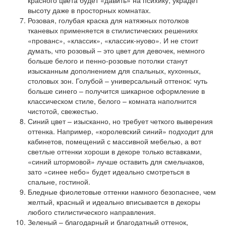
красного цвета будет «давить» на психику, украдет
высоту даже в просторных комнатах.
Розовая, голубая краска
для натяжных потолков
тканевых применяется в стилистических решениях
«прованс», «классик», «классик-нуово». И не стоит
думать, что розовый – это цвет для девочек, немного
больше белого и пенно-розовые потолки станут
изысканным дополнением для спальных, кухонных,
столовых зон. Голубой – универсальный оттенок: чуть
больше синего – получится шикарное оформление в
классическом стиле, белого – комната наполнится
чистотой, свежестью.
Синий цвет
– изысканно, но требует четкого выверения
оттенка. Например, «королевский синий» подходит для
кабинетов, помещений с массивной мебелью, а вот
светлые оттенки хороши в декоре только вставками,
«синий штормовой» лучше оставить для смельчаков,
зато «синее небо» будет идеально смотреться в
спальне, гостиной.
Бледные фиолетовые оттенки
намного безопаснее, чем
желтый, красный и идеально вписывается в декоры
любого стилистического направления.
Зеленый
– благодарный и благодатный оттенок,