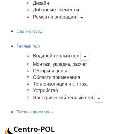
Дизайн
Доборные элементы
Ремонт и операции
Сад и огород
Теплый пол
Водяной теплый пол
Монтаж, укладка, расчет
Обзоры и цены
Области применения
Теплоизоляция и стяжка
Устройство
Электрический теплый пол
Тесты и викторины