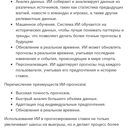
Анализ данных. ИИ собирает и анализирует данные из
различных источников, таких как статистика предыдущих
матчей, новости о командах и игроках, а также другие
релевантные данные.
Машинное обучение. Система ИИ обучается на
исторических данных, чтобы лучше понимать паттерны и
тренды, что позволяет делать более точные прогнозы в
будущем.
Обновление в реальном времени. ИИ может обновлять
прогнозы в реальном времени, учитывая последние
изменения и события, происходящие в мире спорта.
Персонализация. ИИ адаптирует прогнозы под каждого
пользователя, учитывая его предпочтения и историю
ставок.
Перечисление преимуществ ИИ-прогнозов:
Высокая точность прогнозов.
Быстрый анализ большого объема данных.
Адаптация под индивидуальные предпочтения.
Обновления в реальном времени.
Использование ИИ в прогнозировании ставок не только
увеличивает шансы на выигрыш, но и делает процесс более