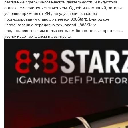
различные сферы человеческой деятельности, и индустрия
ставок не является исключением. Одной из компаний, которые
успешно применяют ИИ для улучшения качества
прогнозирования ставок, является 888Starz. Благодаря
использованию передовых технологий, 888Starz
предоставляет своим пользователям более точные прогнозы и
увеличивает их шансы на выигрыш.