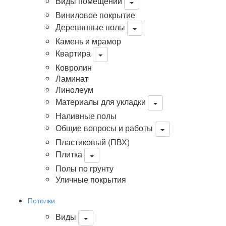
Виды помещений
Виниловое покрытие
Деревянные полы
Камень и мрамор
Квартира
Ковролин
Ламинат
Линолеум
Материалы для укладки
Наливные полы
Общие вопросы и работы
Пластиковый (ПВХ)
Плитка
Полы по грунту
Уличные покрытия
Потолки
Виды