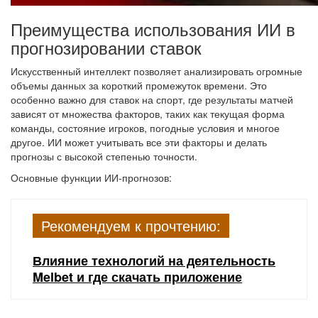
Преимущества использования ИИ в
прогнозировании ставок
Искусственный интеллект позволяет анализировать огромные
объемы данных за короткий промежуток времени. Это
особенно важно для ставок на спорт, где результаты матчей
зависят от множества факторов, таких как текущая форма
команды, состояние игроков, погодные условия и многое
другое. ИИ может учитывать все эти факторы и делать
прогнозы с высокой степенью точности.
Основные функции ИИ-прогнозов:
Рекомендуем к прочтению:
Влияние технологий на деятельность
Melbet и где скачать приложение