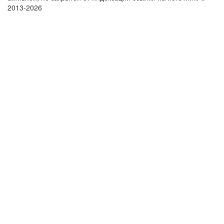
2013-2026