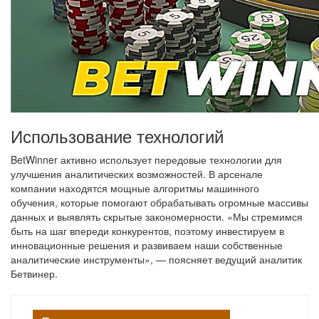
Использование технологий
BetWinner активно использует передовые технологии для
улучшения аналитических возможностей. В арсенале
компании находятся мощные алгоритмы машинного
обучения, которые помогают обрабатывать огромные массивы
данных и выявлять скрытые закономерности. «Мы стремимся
быть на шаг впереди конкурентов, поэтому инвестируем в
инновационные решения и развиваем наши собственные
аналитические инструменты», — поясняет ведущий аналитик
Бетвинер.