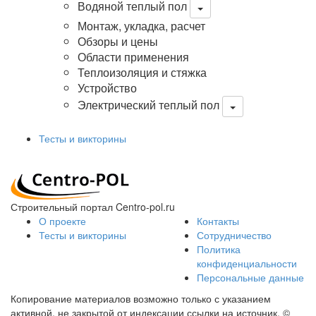
Водяной теплый пол
Монтаж, укладка, расчет
Обзоры и цены
Области применения
Теплоизоляция и стяжка
Устройство
Электрический теплый пол
Тесты и викторины
Строительный портал Centro-pol.ru
О проекте
Контакты
Тесты и викторины
Сотрудничество
Политика
конфиденциальности
Персональные данные
Копирование материалов возможно только с указанием
активной, не закрытой от индексации ссылки на источник.
©