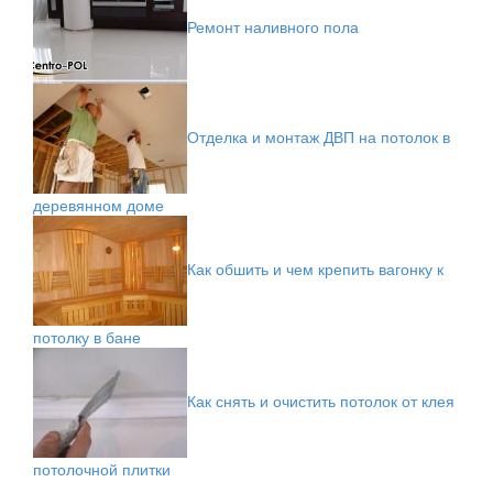
Ремонт наливного пола
Отделка и монтаж ДВП на потолок в
деревянном доме
Как обшить и чем крепить вагонку к
потолку в бане
Как снять и очистить потолок от клея
потолочной плитки