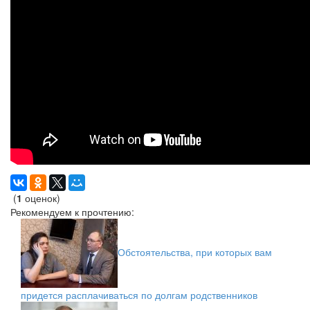
(
1
оценок)
Рекомендуем к прочтению:
Обстоятельства, при которых вам
придется расплачиваться по долгам родственников