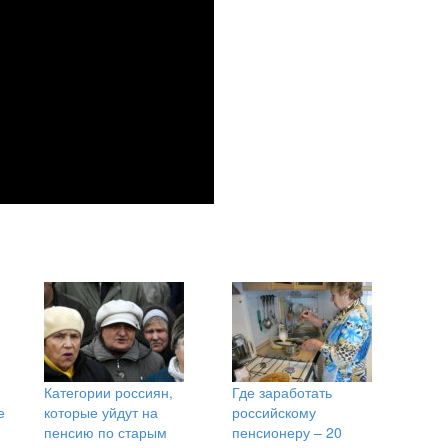
Категории россиян,
Где заработать
е
которые уйдут на
российскому
пенсию по старым
пенсионеру – 20