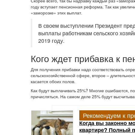
Скорее всего, так бы надбавку каждый раз «замора
году вступает пенсионная реформа. Так как увелич
«заморозке» этих выплат.
В своем выступлении Президент пре
выплаты работникам сельского хозяйс
2019 году.
Кого ждет прибавка к пе
Для получения прибавки надо соответствовать опр
сельскохозяйственной сфере, второе – длительность
касается обоих полов.
Как будут выплачивать 25%? Многие ошибаются, по
причисляться. На самом деле 25% будут высчитыв
Рекомендуем к пр
Когда вы законно м
квартире? Полный 