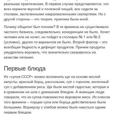
реальная практическая. В первом случае представляется, что
всех кормили вкусной и полезной пищей, все сидели за
столами, застеленными накрахмаленными скатертями. Но с
другой стороны – это теория, практика была иной.
Почему общепит был плохим? В те времена не существовало
частного бизнеса, следовательно, конкуренции не было. Хочет
человек или не хочет, но пойдет в столовую № 1 или № 2
(условно), других-то вариантов не было. Второй фактор – это
всеобщая бедность и дефицит продуктов. Причем продукты
умудрялись воровать, что значительно сказывалось на
качестве питания.
Первые блюда
Из «супов СССР» можно вспомнить щи на основе кислой
капусты, красный борщ, рассольник, суп с горохом, молочный
суп с добавлением риса. Щи были кислой гадостью, которая и
в сравнение не шла с домашним блюдом. А знающие люди
говорили, что из супов повсеместно воровали мясо. Из плюсов
того времени – порции супа или борща действительно были
большими. Вприкуску с хлебом можно было наесться одним
первым блюдом.