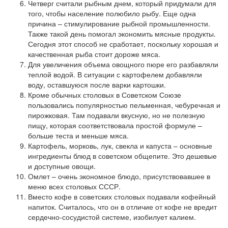
Четверг считали рыбным днем, который придумали для
того, чтобы население полюбило рыбу. Еще одна
причина – стимулирование рыбной промышленности.
Также такой день помогал экономить мясные продукты.
Сегодня этот способ не сработает, поскольку хорошая и
качественная рыба стоит дороже мяса.
Для увеличения объема овощного пюре его разбавляли
теплой водой. В ситуации с картофелем добавляли
воду, оставшуюся после варки картошки.
Кроме обычных столовых в Советском Союзе
пользовались популярностью пельменная, чебуречная и
пирожковая. Там подавали вкусную, но не полезную
пищу, которая соответствовала простой формуле –
больше теста и меньше мяса.
Картофель, морковь, лук, свекла и капуста – основные
ингредиенты блюд в советском общепите. Это дешевые
и доступные овощи.
Омлет – очень экономное блюдо, присутствовавшее в
меню всех столовых СССР.
Вместо кофе в советских столовых подавали кофейный
напиток. Считалось, что он в отличие от кофе не вредит
сердечно-сосудистой системе, изобилует калием.