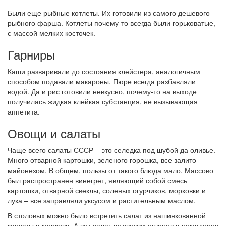
Были еще рыбные котлеты. Их готовили из самого дешевого
рыбного фарша. Котлеты почему-то всегда были горьковатые,
с массой мелких косточек.
Гарниры
Каши разваривали до состояния клейстера, аналогичным
способом подавали макароны. Пюре всегда разбавляли
водой. Да и рис готовили невкусно, почему-то на выходе
получилась жидкая клейкая субстанция, не вызывающая
аппетита.
Овощи и салаты
Чаще всего салаты СССР – это селедка под шубой да оливье.
Много отварной картошки, зеленого горошка, все залито
майонезом. В общем, пользы от такого блюда мало. Массово
был распространен винегрет, являющий собой смесь
картошки, отварной свеклы, соленых огурчиков, морковки и
лука – все заправляли уксусом и растительным маслом.
В столовых можно было встретить салат из нашинкованной
капусты и моркови. А вот салат из свежих огурцов и помидоров