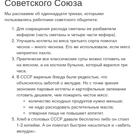
Советского Союза
Мы расскажем об одиннадцати трюках, которыми
пользовались работники советского общепита:
Для сокращения расхода сметаны ее разбавляли
кефиром (часть сметаны и четыре части кефира).
Улучшить котлеты из мяса третьего сорта помогал
чеснок – много чеснока. Его же использовали, если мясо
неприятно пахло.
Практически все классические супы можно готовить не
на мясном, а на костном бульоне, который варился три
часа.
В СССР жареные блюда были редкостью, что
объяснялось заботой о желудке. Но с точки зрения
экономии паровые котлеты и картофельные запеканки
готовить дешевле, чем пожарить чистое мясо:
количество исходных продуктов нужно меньше;
не надо расходовать растительные масла;
отварная пища не повышает аппетит.
Хлеб в столовых СССР давали бесплатно либо он стоил
1-2 копейки. А он помогал быстрее насытиться и «забить
желудок».