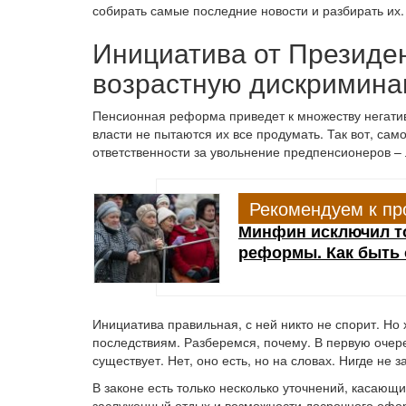
собирать самые последние новости и разбирать их.
Инициатива от Президен
возрастную дискримин
Пенсионная реформа приведет к множеству негатив
власти не пытаются их все продумать. Так вот, сам
ответственности за увольнение предпенсионеров – 
Рекомендуем к пр
Минфин исключил то
реформы. Как быть
Инициатива правильная, с ней никто не спорит. Н
последствиям. Разберемся, почему. В первую очере
существует. Нет, оно есть, но на словах. Нигде не
В законе есть только несколько уточнений, касающ
заслуженный отдых и возможности досрочного офо