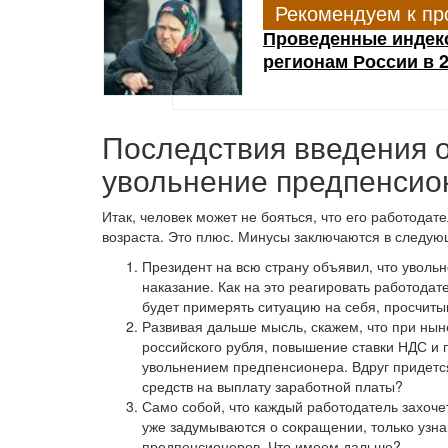
Рекомендуем к пр
Проведенные индекс
регионам России в 2
Последствия введения о
увольнение предпенсио
Итак, человек может не бояться, что его работода
возраста. Это плюс. Минусы заключаются в следу
Президент на всю страну объявил, что увольн
наказание. Как на это реагировать работода
будет примерять ситуацию на себя, просчиты
Развивая дальше мысль, скажем, что при ны
российского рубля, повышение ставки НДС и п
увольнением предпенсионера. Вдруг придется
средств на выплату заработной платы?
Само собой, что каждый работодатель захочет
уже задумываются о сокращении, только узнав
предпенсионеров. Что имеем дальше?