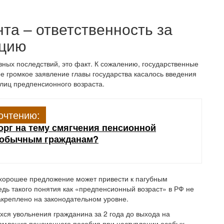
та – ответственность за
ацию
ных последствий, это факт. К сожалению, государственные
ое громкое заявление главы государства касалось введения
лиц предпенсионного возраста.
очтению:
рг на тему смягчения пенсионной
 обычным гражданам?
о хорошее предложение может привести к пагубным
дь такого понятия как «предпенсионный возраст» в РФ не
 закреплено на законодательном уровне.
ихся увольнения гражданина за 2 года до выхода на
рмления пенсионного пособия при наступлении особых