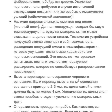
фиброволокном, обойдется дороже. Усиление
чернового пола требуется в случае интенсивной
эксплуатации покрытия или же особых климатических
условий (сейсмической активности);
Наличие нагревательных элементов под полом
(«теплый пол»).
Данная конструкция создает большую
температурную нагрузку на материалы, что может
сказаться на целостности стяжки. Технология устройства
полусухой стяжки включает в себя возможность
разведения полусухой смеси с пластификаторами,
которые улучшают технические характеристики
черновых оснований. Это позволяет материалам
испытывать незначительное температурное
расширение, которое не способствует растрескиванию
поверхности;
Высота перепадов на поверхности чернового
2
основания.
Если перепад высоты на м
основания
составляет примерно 2-3 мм, толщина самой стяжки
должна быть не менее 4 мм. Увеличение толщины слоя
смеси неизбежно ведет к увеличению материальных
трат;
Оперативность проведения работ.
Как известно, за
срочность нужно доплачивать. Если по каким-то