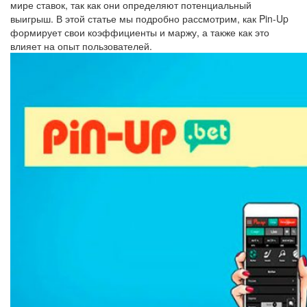
мире ставок, так как они определяют потенциальный
выигрыш. В этой статье мы подробно рассмотрим, как Pin-Up
формирует свои коэффициенты и маржу, а также как это
влияет на опыт пользователей.