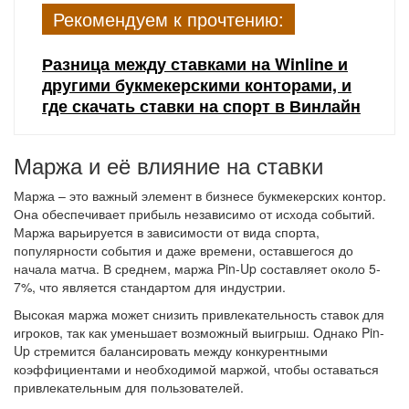
Рекомендуем к прочтению:
Разница между ставками на Winline и
другими букмекерскими конторами, и
где скачать ставки на спорт в Винлайн
Маржа и её влияние на ставки
Маржа – это важный элемент в бизнесе букмекерских контор.
Она обеспечивает прибыль независимо от исхода событий.
Маржа варьируется в зависимости от вида спорта,
популярности события и даже времени, оставшегося до
начала матча. В среднем, маржа Pin-Up составляет около 5-
7%, что является стандартом для индустрии.
Высокая маржа может снизить привлекательность ставок для
игроков, так как уменьшает возможный выигрыш. Однако Pin-
Up стремится балансировать между конкурентными
коэффициентами и необходимой маржой, чтобы оставаться
привлекательным для пользователей.