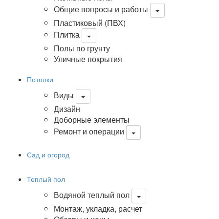
Общие вопросы и работы
Пластиковый (ПВХ)
Плитка
Полы по грунту
Уличные покрытия
Потолки
Виды
Дизайн
Доборные элементы
Ремонт и операции
Сад и огород
Теплый пол
Водяной теплый пол
Монтаж, укладка, расчет