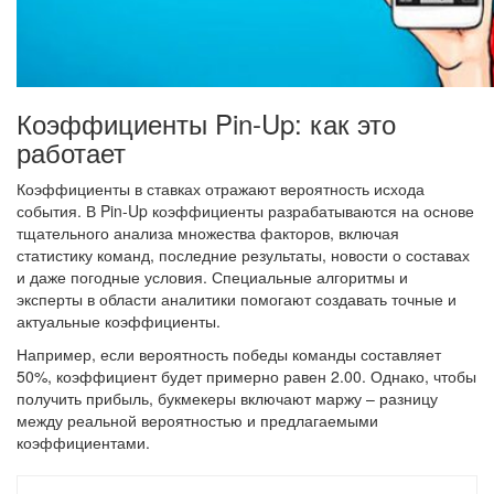
Коэффициенты Pin-Up: как это
работает
Коэффициенты в ставках отражают вероятность исхода
события. В Pin-Up коэффициенты разрабатываются на основе
тщательного анализа множества факторов, включая
статистику команд, последние результаты, новости о составах
и даже погодные условия. Специальные алгоритмы и
эксперты в области аналитики помогают создавать точные и
актуальные коэффициенты.
Например, если вероятность победы команды составляет
50%, коэффициент будет примерно равен 2.00. Однако, чтобы
получить прибыль, букмекеры включают маржу – разницу
между реальной вероятностью и предлагаемыми
коэффициентами.