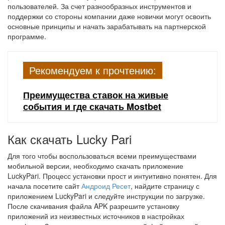
пользователей. За счет разнообразных инструментов и
поддержки со стороны компании даже новички могут освоить
основные принципы и начать зарабатывать на партнерской
программе.
Рекомендуем к прочтению:
Преимущества ставок на живые
события и где скачать Mostbet
Как скачать Lucky Pari
Для того чтобы воспользоваться всеми преимуществами
мобильной версии, необходимо скачать приложение
LuckyPari. Процесс установки прост и интуитивно понятен. Для
начала посетите сайт
Андроид Ресет
, найдите страницу с
приложением LuckyPari и следуйте инструкции по загрузке.
После скачивания файла APK разрешите установку
приложений из неизвестных источников в настройках