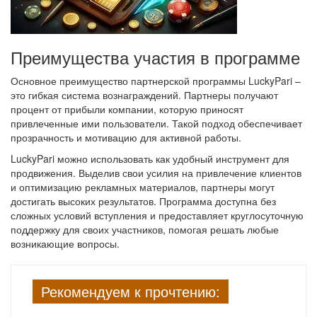
Преимущества участия в программе
Основное преимущество партнерской программы LuckyPari –
это гибкая система вознаграждений. Партнеры получают
процент от прибыли компании, которую приносят
привлеченные ими пользователи. Такой подход обеспечивает
прозрачность и мотивацию для активной работы.
LuckyPari можно использовать как удобный инструмент для
продвижения. Выделив свои усилия на привлечение клиентов
и оптимизацию рекламных материалов, партнеры могут
достигать высоких результатов. Программа доступна без
сложных условий вступления и предоставляет круглосуточную
поддержку для своих участников, помогая решать любые
возникающие вопросы.
Рекомендуем к прочтению: