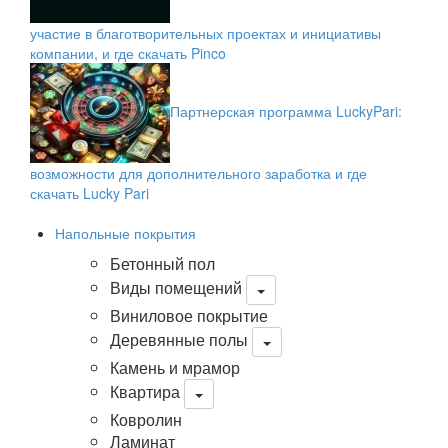
участие в благотворительных проектах и инициативы
компании, и где скачать Pinco
Партнерская программа LuckyPari:
возможности для дополнительного заработка и где
скачать Lucky Pari
Напольные покрытия
Бетонный пол
Виды помещений
Виниловое покрытие
Деревянные полы
Камень и мрамор
Квартира
Ковролин
Ламинат