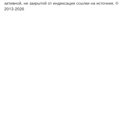
активной, не закрытой от индексации ссылки на источник.
©
2013-2026