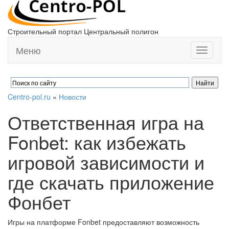
Строительный портал Центральный полигон
Меню
Toggle
navigati
Centro-pol.ru
»
Новости
Ответственная игра на
Fonbet: как избежать
игровой зависимости и
где скачать приложение
Фонбет
Игры на платформе Fonbet предоставляют возможность