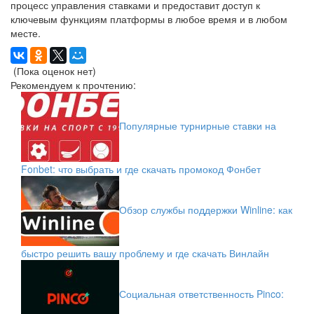
процесс управления ставками и предоставит доступ к
ключевым функциям платформы в любое время и в любом
месте.
(Пока оценок нет)
Рекомендуем к прочтению:
Популярные турнирные ставки на
Fonbet: что выбрать и где скачать промокод Фонбет
Обзор службы поддержки Winline: как
быстро решить вашу проблему и где скачать Винлайн
Социальная ответственность Pinco: