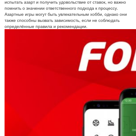
испытать азарт и получить удовольствие от ставок, но важно
помнить о значении ответственного подхода к процессу.
Азартные игры могут быть увлекательным хобби, однако они
также способны вызвать зависимость, если не соблюдать
определённые правила и рекомендации.