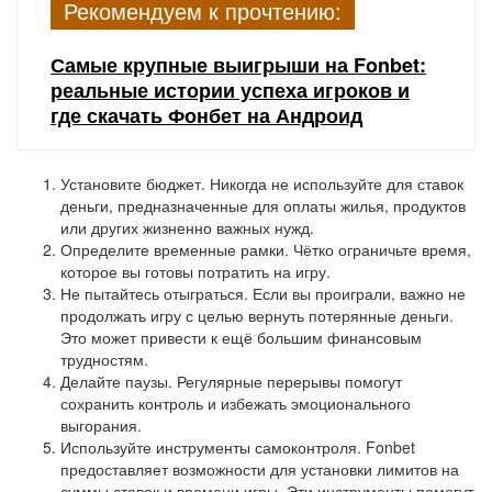
Рекомендуем к прочтению:
Самые крупные выигрыши на Fonbet:
реальные истории успеха игроков и
где скачать Фонбет на Андроид
Установите бюджет. Никогда не используйте для ставок
деньги, предназначенные для оплаты жилья, продуктов
или других жизненно важных нужд.
Определите временные рамки. Чётко ограничьте время,
которое вы готовы потратить на игру.
Не пытайтесь отыграться. Если вы проиграли, важно не
продолжать игру с целью вернуть потерянные деньги.
Это может привести к ещё большим финансовым
трудностям.
Делайте паузы. Регулярные перерывы помогут
сохранить контроль и избежать эмоционального
выгорания.
Используйте инструменты самоконтроля. Fonbet
предоставляет возможности для установки лимитов на
суммы ставок и времени игры. Эти инструменты помогут