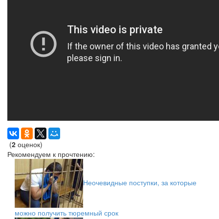
(
2
оценок)
Рекомендуем к прочтению:
Неочевидные поступки, за которые
можно получить тюремный срок