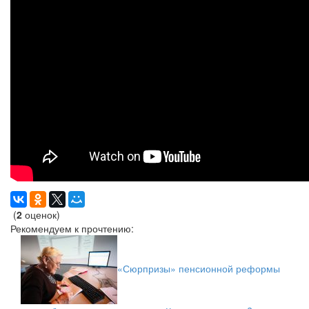
(
2
оценок)
Рекомендуем к прочтению:
«Сюрпризы» пенсионной реформы