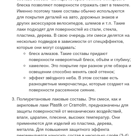
блеска позволяют поверхности отражать свет в темноте.
Именно поэтому такие составы обычно используются
для покрытия деталей на авто, дорожных знаков и
других аксессуаров велосипедов, шлемов и т.п. Такие
лаки подходят для поверхностей из стали, стекла,
пластика, дерева. В свою очередь эти смеси делятся на
несколько подвидов в зависимости от спецэффектов,
которые они могут создавать:
блеск алмазов
. Такие составы придают
поверхности невероятный блеск, объём и глубину;
хамелеон
. Это покрытие при разном угле обзора и
освещении способно менять свой оттенок;
эффект звёздного неба
. В этом составе есть
разноцветные микрочастицы, которые создают на
поверхности рассеянное сияние.
Полиуретановые лаковые составы
. Эти смеси, как и
акриловые лаки Plastik от Cramolin, предназначены для
защиты поверхностей от механических воздействий,
влаги, царапин, плесени, высоких температур. Они
применяются для изделий из пластика, дерева,
металла. Для повышения защитного эффекта
рекомендуется наносить состав в несколько слоёв (3-4).