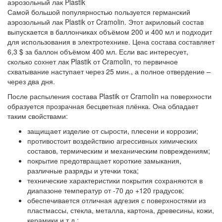
аэрозольный лак Plastik
Самой большой популярностью пользуется германский
аэрозольный лак Plastik от Cramolin. Этот акриловый состав
выпускается в баллончиках объёмом 200 и 400 мл и подходит
для использования в электротехнике. Цена состава составляет
6,3 $ за баллон объёмом 400 мл. Если вас интересует,
сколько сохнет лак Plastik от Cramolin, то первичное
схватывание наступает через 25 мин., а полное отвердение –
через два дня.
После распыления состава Plastik от Cramolin на поверхности
образуется прозрачная бесцветная плёнка. Она обладает
таким свойствами:
защищает изделие от сырости, плесени и коррозии;
противостоит воздействию агрессивных химических
составов, термическим и механическим повреждениям;
покрытие предотвращает короткие замыкания,
различные разряды и утечки тока;
технические характеристики покрытия сохраняются в
диапазоне температур от -70 до +120 градусов;
обеспечивается отличная адгезия с поверхностями из
пластмассы, стекла, металла, картона, древесины, кожи,
керамики и т.д.;