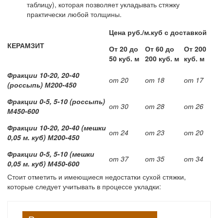
таблицу), которая позволяет укладывать стяжку
практически любой толщины.
Цена руб./м.куб с доставкой
КЕРАМЗИТ
От 20 до
От 60 до
От 200
50 куб. м
200 куб. м
куб. м
Фракции 10-20, 20-40
от 20
от 18
от 17
(россыпь) М200-450
Фракции 0-5, 5-10 (россыпь)
от 30
от 28
от 26
М450-600
Фракции 10-20, 20-40 (мешки
от 24
от 23
от 20
0,05 м. куб) М200-450
Фракции 0-5, 5-10 (мешки
от 37
от 35
от 34
0,05 м. куб) М450-600
Стоит отметить и имеющиеся недостатки сухой стяжки,
которые следует учитывать в процессе укладки: