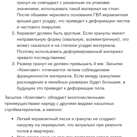
гранул не совпадает с указанным на упаковке
значением, использовать такой материал не стоит.
После обшивки чернового основания ГВЛ керамзитная
крошка даст усадку, что приведет к деформации листов
и чистового покрытия;
Керамзит должен быть круглым.
Если гранулы имеют
неправильную форму (овальную, асимметричную), это
может сказаться и на степени усадки материала.
Поэтому использовать деформированный материал
чревато последствиями;
Размер гранул не должен превышать 4 мм.
Засыпки
«Компэвит» отличаются четким соблюдением
фракционности материала. Если между гранулами
расхождение в линейных размерах будет большим, в
будущем это приведет к деформации пола.
Засыпка «Компэвит» обладает многочисленными
преимуществами наряду с другими видами насыпных
стройматериалов, а именно:
Легкий керамзитный песок и гранулы не создают
нагрузку на перекрытия, что актуально при ремонте
полов в квартирах;
Невысокая цена на засыпку позволяет использовать