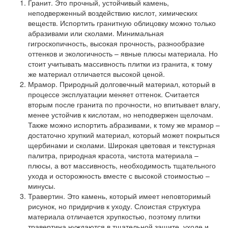
Гранит.
Это прочный, устойчивый камень,
неподверженный воздействию кислот, химических
веществ. Испортить гранитную облицовку можно только
абразивами или сколами. Минимальная
гигроскопичность, высокая прочность, разнообразие
оттенков и экологичность – явные плюсы материала. Но
стоит учитывать массивность плитки из гранита, к тому
же материал отличается высокой ценой.
Мрамор.
Природный долговечный материал, который в
процессе эксплуатации меняет оттенок. Считается
вторым после гранита по прочности, но впитывает влагу,
менее устойчив к кислотам, но неподвержен щелочам.
Также можно испортить абразивами, к тому же мрамор –
достаточно хрупкий материал, который может покрыться
щербинами и сколами. Широкая цветовая и текстурная
палитра, природная красота, чистота материала –
плюсы, а вот массивность, необходимость тщательного
ухода и осторожность вместе с высокой стоимостью –
минусы.
Травертин.
Это камень, который имеет неповторимый
рисунок, но придирчив к уходу. Слоистая структура
материала отличается хрупкостью, поэтому плитки
травертина нуждаются в тщательной защите, уходе и