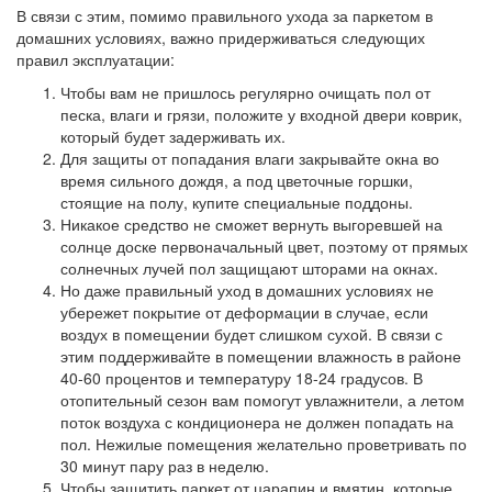
В связи с этим, помимо правильного ухода за паркетом в
домашних условиях, важно придерживаться следующих
правил эксплуатации:
Чтобы вам не пришлось регулярно очищать пол от
песка, влаги и грязи,
положите у входной двери коврик,
который будет задерживать их.
Для защиты от попадания влаги
закрывайте окна во
время сильного дождя, а под цветочные горшки,
стоящие на полу, купите специальные поддоны.
Никакое средство не сможет вернуть выгоревшей на
солнце доске первоначальный цвет, поэтому
от прямых
солнечных лучей пол защищают шторами на окнах.
Но даже
правильный уход в домашних условиях
не
убережет покрытие от деформации в случае, если
воздух в помещении будет слишком сухой. В связи с
этим поддерживайте в помещении влажность в районе
40-60 процентов и температуру 18-24 градусов. В
отопительный сезон вам помогут увлажнители, а летом
поток воздуха с кондиционера не должен попадать на
пол. Нежилые помещения желательно проветривать по
30 минут пару раз в неделю.
Чтобы
защитить паркет от царапин и вмятин,
которые