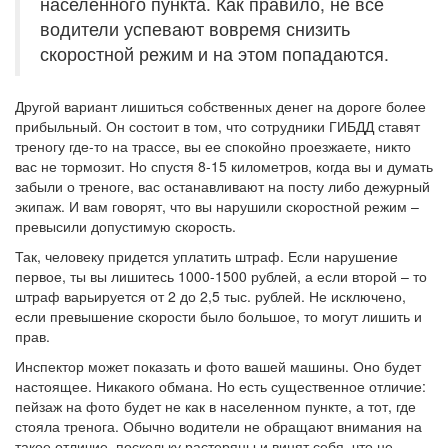
населенного пункта. Как правило, не все
водители успевают вовремя снизить
скоростной режим и на этом попадаются.
Другой вариант лишиться собственных денег на дороге более
прибыльный. Он состоит в том, что сотрудники ГИБДД ставят
треногу где-то на трассе, вы ее спокойно проезжаете, никто
вас не тормозит. Но спустя 8-15 километров, когда вы и думать
забыли о треноге, вас останавливают на посту либо дежурный
экипаж. И вам говорят, что вы нарушили скоростной режим –
превысили допустимую скорость.
Так, человеку придется уплатить штраф. Если нарушение
первое, ты вы лишитесь 1000-1500 рублей, а если второй – то
штраф варьируется от 2 до 2,5 тыс. рублей. Не исключено,
если превышение скорости было большое, то могут лишить и
прав.
Инспектор может показать и фото вашей машины. Оно будет
настоящее. Никакого обмана. Но есть существенное отличие:
пейзаж на фото будет не как в населенном пункте, а тот, где
стояла тренога. Обычно водители не обращают внимания на
такое отличие, поскольку растеряны и винят себя, что не