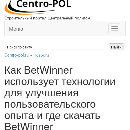
Строительный портал Центральный полигон
Меню
Toggle
navigati
Centro-pol.ru
»
Новости
Как BetWinner
использует технологии
для улучшения
пользовательского
опыта и где скачать
BetWinner