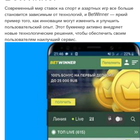
Современный мир ставок на спорт и азартных игр все больше
становится зависимым от технологий, и BetWinner — яркий
пример того, как инновации могут изменить и улучшить
пользовательский опыт. Этот букмекер активно внедряет
новые технологические решения, чтобы обеспечить своим
пользователям наилучший сервис.