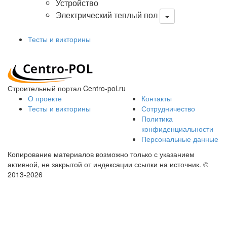
Устройство
Электрический теплый пол
Тесты и викторины
Строительный портал Centro-pol.ru
О проекте
Контакты
Тесты и викторины
Сотрудничество
Политика
конфиденциальности
Персональные данные
Копирование материалов возможно только с указанием
активной, не закрытой от индексации ссылки на источник.
©
2013-2026