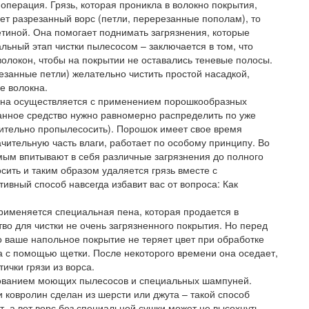
 операция. Грязь, которая проникла в волокно покрытия,
еет разрезанный ворс (петли, перерезанные пополам), то
тиной. Она помогает поднимать загрязнения, которые
льный этап чистки пылесосом – заключается в том, что
волокон, чтобы на покрытии не оставались теневые полосы.
езанные петли) желательно чистить простой насадкой,
е волокна.
лина осуществляется с применением порошкообразных
анное средство нужно равномерно распределить по уже
ительно пропылесосить). Порошок имеет свое время
чительную часть влаги, работает по особому принципу. Во
мым впитывают в себя различные загрязнения до полного
ить и таким образом удаляется грязь вместе с
ивный способ навсегда избавит вас от вопроса: Как
применяется специальная пена, которая продается в
во для чистки не очень загрязненного покрытия. Но перед
 ваше напольное покрытие не теряет цвет при обработке
 с помощью щетки. После некоторого времени она оседает,
ички грязи из ворса.
ованием моющих пылесосов и специальных шампуней.
 ковролин сделан из шерсти или джута – такой способ
, а вот ворс без специальной сушки может не высохнуть.