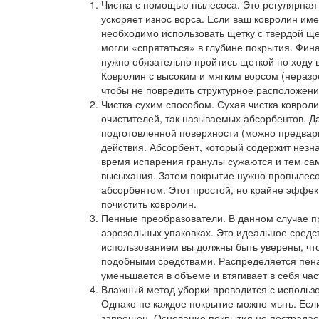
Чистка с помощью пылесоса
. Это регулярная
ускоряет износ ворса. Если ваш ковролин им
необходимо использовать щетку с твердой ще
могли «спрятаться» в глубине покрытия. Фина
нужно обязательно пройтись щеткой по ходу 
Ковролин с высоким и мягким ворсом (неразр
чтобы не повредить структурное расположени
Чистка сухим способом
. Сухая чистка ковро
очистителей, так называемых абсорбентов. Д
подготовленной поверхности (можно предвар
действия. Абсорбент, который содержит незна
время испарения гранулы сужаются и тем са
высыхания. Затем покрытие нужно пропылесос
абсорбентом. Этот простой, но крайне эффект
почистить ковролин.
Пенные преобразователи
. В данном случае 
аэрозольных упаковках. Это идеальное средст
использованием вы должны быть уверены, что
подобными средствами. Распределяется пена
уменьшается в объеме и втягивает в себя част
Влажный метод уборки
проводится с использ
Однако не каждое покрытие можно мыть. Если
запрещен. Основание покрытия не пострадает