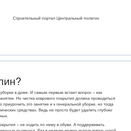
Строительный портал Центральный полигон
олин?
уборки в доме. И самым первым встает вопрос – как
занятие. Но чистка коврового покрытия должна проводиться
 приурочить это занятие и к генеральной уборке, но тогда
ческих средствах. Ведь не просто будет удалить глубоко
ных.
окрытия – не ходить по нему в обуви. А поддерживать
омощью пылесоса. Раз в неделю можно использовать сухой