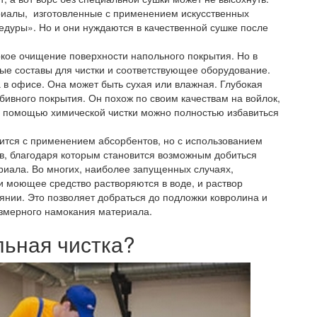
ериалы, изготовленные с применением искусственных
едуры». Но и они нуждаются в качественной сушке после
окое очищение поверхности напольного покрытия. Но в
е составы для чистки и соответствующее оборудование.
 в офисе. Она может быть сухая или влажная. Глубокая
бивного покрытия. Он похож по своим качествам на войлок,
С помощью химической чистки можно полностью избавиться
дится с применением абсорбентов, но с использованием
, благодаря которым становится возможным добиться
риала. Во многих, наиболее запущенных случаях,
 моющее средство растворяются в воде, и раствор
янии. Это позволяет добраться до подложки ковролина и
резмерного намокания материала.
льная чистка?