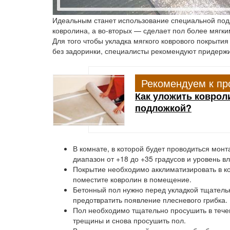
Идеальным станет использование специальной подл
ковролина, а во-вторых — сделает пол более мягк
Для того чтобы укладка мягкого коврового покрыти
без задоринки, специалисты рекомендуют придержи
Рекомендуем к пр
Как уложить коврол
подложкой?
В комнате, в которой будет проводиться мон
диапазон от +18 до +35 градусов и уровень в
Покрытие необходимо акклиматизировать в ком
поместите ковролин в помещение.
Бетонный пол нужно перед укладкой тщательн
предотвратить появление плесневого грибка.
Пол необходимо тщательно просушить в течен
трещины и снова просушить пол.