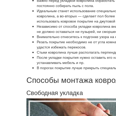
Важно перед укладкой ковролина обработать 
постоянно собирать пыль с пола.
Идеальным станет использование специальной
ковролина, а во-вторых — сделает пол более 
использовать ковровое покрытие на джутовой 
Независимо от способа укладки ковролина вн
не должно оставаться ни пузырей, ни сморше
Внимательно отнеситесь к подгонке узора на 
Резать покрытие необходимо не от угла комна
удастся избежать перекосов.
Стыки ковролина лучше располагать перпенди
После укладки покрытия нужно оставить его на
устанавливать мебель и пр.
В порогах покрытие лучше прикрыть специал
Способы монтажа ковр
Свободная укладка