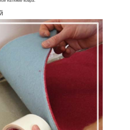
ной натяжке ковра.
й