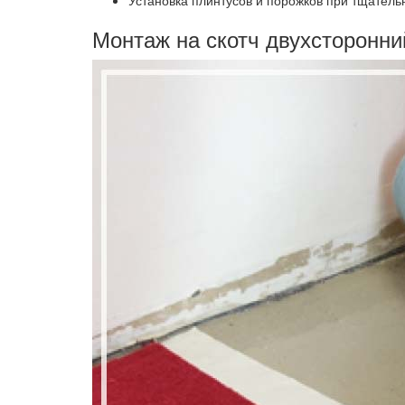
Установка плинтусов и порожков при тщатель
Монтаж на скотч двухсторонни