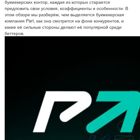
букмекерских контор, каждая из которых старается
предложить свои условия, коэффициенты и особенности. В
этом обзоре мы разберём, чем выделяется букмекерская
компания Pari, как она смотрится на фоне конкурентов, и
какие её сильные стороны делают её популярной среди
беттеров.