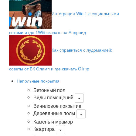
Интеграция Win 1 с социальными
сетями и где 1Win скачать на Андроид
Как справиться с лудоманией:
советы от БК Олимп и где скачать Olimp
Напольные покрытия
Бетонный пол
Виды помещений
Виниловое покрытие
Деревянные полы
Камень и мрамор
Квартира