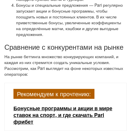
Бонусы и специальные предложения — Pari регулярно
запускает акции и бонусные программы, чтобы
поощрить новых и постоянных клиентов. В их числе
приветственные бонусы, увеличенные коэффициенты
на определённые матчи, кэшбэки и другие выгодные
предложения.
Сравнение с конкурентами на рынке
На рынке беттинга множество конкурирующих компаний, и
каждая из них стремится создать уникальные условия.
Рассмотрим, как Pari выглядит на фоне некоторых известных
операторов:
Рекомендуем к прочтению:
Бонусные программы и акции в мире
ставок на спорт, и где скачать Pari
фрибет