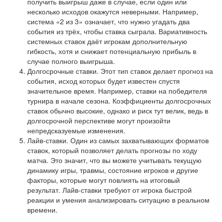
получить выигрыш даже в случае, если один или
несколько исходов окажутся неверными. Например,
система «2 из 3» означает, что нужно угадать два
события из трёх, чтобы ставка сыграла. Вариативность
системных ставок даёт игрокам дополнительную
гибкость, хотя и снижает потенциальную прибыль в
случае полного выигрыша.
Долгосрочные ставки. Этот тип ставок делает прогноз на
события, исход которых будет известен спустя
значительное время. Например, ставки на победителя
турнира в начале сезона. Коэффициенты долгосрочных
ставок обычно высокие, однако и риск тут велик, ведь в
долгосрочной перспективе могут произойти
непредсказуемые изменения.
Лайв-ставки. Один из самых захватывающих форматов
ставок, который позволяет делать прогнозы по ходу
матча. Это значит, что вы можете учитывать текущую
динамику игры, травмы, состояние игроков и другие
факторы, которые могут повлиять на итоговый
результат. Лайв-ставки требуют от игрока быстрой
реакции и умения анализировать ситуацию в реальном
времени.