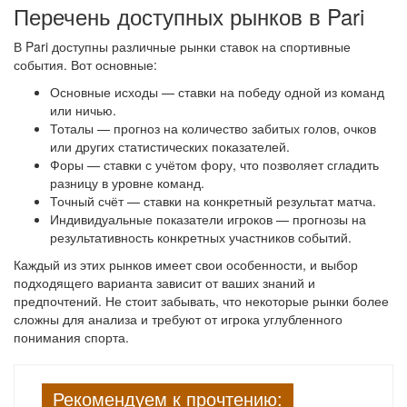
Перечень доступных рынков в Pari
В Pari доступны различные рынки ставок на спортивные
события. Вот основные:
Основные исходы — ставки на победу одной из команд
или ничью.
Тоталы — прогноз на количество забитых голов, очков
или других статистических показателей.
Форы — ставки с учётом фору, что позволяет сгладить
разницу в уровне команд.
Точный счёт — ставки на конкретный результат матча.
Индивидуальные показатели игроков — прогнозы на
результативность конкретных участников событий.
Каждый из этих рынков имеет свои особенности, и выбор
подходящего варианта зависит от ваших знаний и
предпочтений. Не стоит забывать, что некоторые рынки более
сложны для анализа и требуют от игрока углубленного
понимания спорта.
Рекомендуем к прочтению: