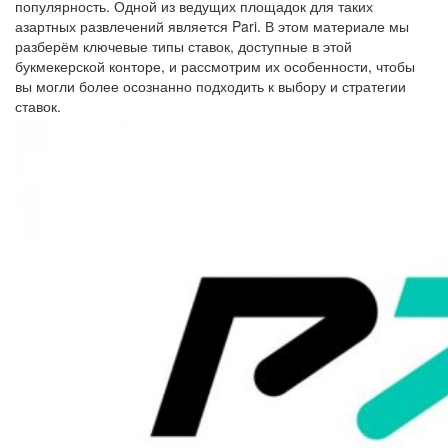
популярность. Одной из ведущих площадок для таких
азартных развлечений является Pari. В этом материале мы
разберём ключевые типы ставок, доступные в этой
букмекерской конторе, и рассмотрим их особенности, чтобы
вы могли более осознанно подходить к выбору и стратегии
ставок.