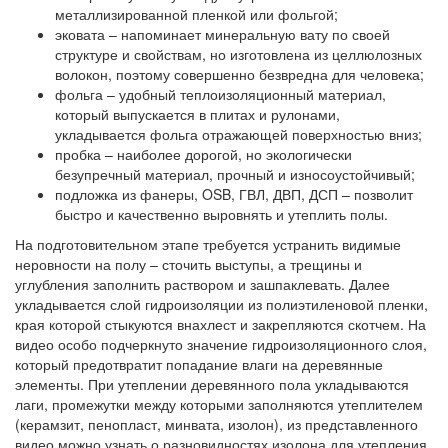
металлизированной пленкой или фольгой;
эковата
– напоминает минеральную вату по своей
структуре и свойствам, но изготовлена из целлюлозных
волокон, поэтому совершенно безвредна для человека;
фольга
– удобный теплоизоляционный материал,
который выпускается в плитах и рулонами,
укладывается фольга отражающей поверхностью вниз;
пробка
– наиболее дорогой, но экологически
безупречный материал, прочный и износоустойчивый;
подложка из фанеры, OSB, ГВЛ, ДВП, ДСП – позволит
быстро и качественно выровнять и утеплить полы.
На подготовительном этапе требуется устранить видимые
неровности на полу – сточить выступы, а трещины и
углубления заполнить раствором и зашпаклевать. Далее
укладывается слой гидроизоляции из полиэтиленовой пленки,
края которой стыкуются внахлест и закрепляются скотчем. На
видео особо подчеркнуто значение гидроизоляционного слоя,
который предотвратит попадание влаги на деревянные
элементы. При утеплении деревянного пола укладываются
лаги, промежутки между которыми заполняются утеплителем
(керамзит, пенопласт, минвата, изолон), из представленного
видео можно узнать о разновидностях изолона для утепления