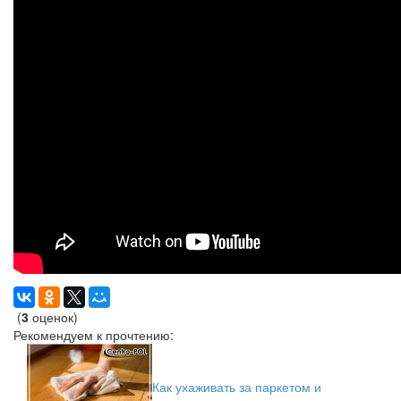
(
3
оценок)
Рекомендуем к прочтению:
Как ухаживать за паркетом и