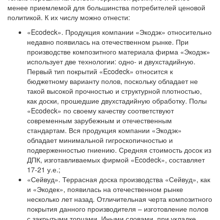
менее приемлемой для большинства потребителей ценовой
политикой. К их числу можно отнести:
«Ecodeck».
Продукция компании «Экодэк» относительно
недавно появилась на отечественном рынке. При
производстве композитного материала фирма «Экодэк»
использует две технологии: одно- и двухстадийную.
Первый тип покрытий «Ecodeck» относится к
бюджетному варианту полов, поскольку обладает не
такой высокой прочностью и структурной плотностью,
как доски, прошедшие двухстадийную обработку. Полы
«Ecodeck» по своему качеству соответствуют
современным зарубежным и отечественным
стандартам. Вся продукция компании «Экодэк»
обладает минимальной гигроскопичностью и
подверженностью гниению. Средняя стоимость досок из
ДПК, изготавливаемых фирмой «Ecodeck», составляет
17-21 у.е.;
«Сейвуд».
Террасная доска производства «Сейвуд», как
и «Экодек», появилась на отечественном рынке
несколько лет назад. Отличительная черта композитного
покрытия данного производителя – изготовление полов
с закрытыми торцами. Иными словами, при укладке