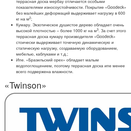
террасная доска мербау отличается особыми
показателями износоустойчивости. Покрытие «Goodeck»
без малейших деформаций выдерживает нагрузку в 600
2
кг на м
;
Кумару.
Экзотическое душистое дерево обладает очень
3
высокой плотностью – более 1000 кг на м
. За счет этого
террасная доска кумару производителя «Goodeck»
стоически выдерживает точечную динамическую и
статическую нагрузку, создаваемую оборудованием,
мебелью, каблуками и т.д.;
Ипе.
«Бразильский орех» обладает малым
водопоглощением, поэтому террасная доска ипе менее
всего подвержена влажности.
«Twinson»