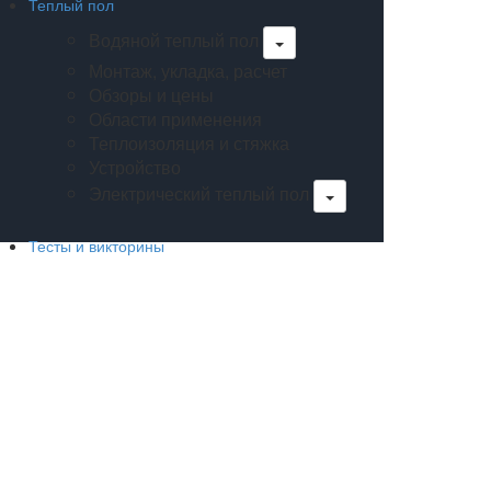
Теплый пол
Водяной теплый пол
Монтаж, укладка, расчет
Обзоры и цены
Области применения
Теплоизоляция и стяжка
Устройство
Электрический теплый пол
Тесты и викторины