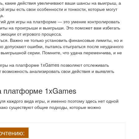
ь, какие действия увеличивают ваши шансы на выигрыш, а
ой игры есть свои особенности и тонкости, которые могут
а.
гий для игры на платформе — это умение контролировать
миты на проигрыши и выигрыши. Это поможет вам избегать
эмоции от игрового процесса.
ься. Важно не только установить финансовые лимиты, но и
ко допускают ошибки, пытаясь отыграться после неудачного
 выигрышной серии. Помните, что удача переменчива, и не
 игры на платформе 1xGames позволяют отслеживать
т возможность анализировать свои действия и выявлять
на платформе 1xGames
я каждого вида игры, и именно поэтому здесь нет одной
днако существуют общие подходы, которые можно
очтению: