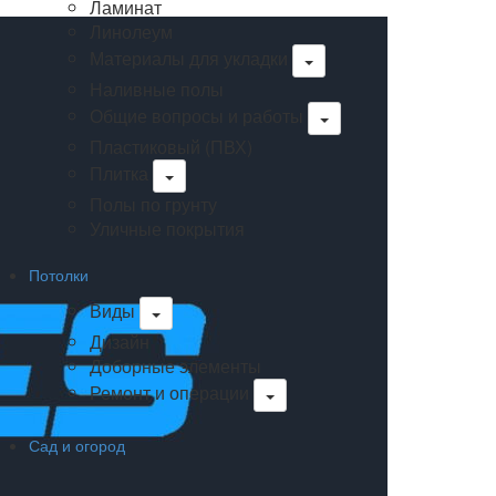
Ламинат
Линолеум
Материалы для укладки
Наливные полы
Общие вопросы и работы
Пластиковый (ПВХ)
Плитка
Полы по грунту
Уличные покрытия
Потолки
Виды
Дизайн
Доборные элементы
Ремонт и операции
Сад и огород