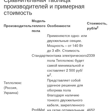
производителей и примерная
стоимость
Модель
Стоимость,
Производитель
теплого
Особенности
2
руб/м
пола
Применяются одно- или
двухжильные секции.
Мощность – от 140 Вт
до 3 кВт. Стоимость
Стандарт
монтажа электрического
2339
пола Теплолюкс будет
самой минимальной и
составляет 2 500 руб/
2
м
.
Представляет собой
Теплолюкс
удачное решение для
(Россия,
обогрева пола
Украина)
благодаря наличию
тонкого двухжильного
кабеля, закрепленного
ProfiMat
на сетке оптимальным
4652