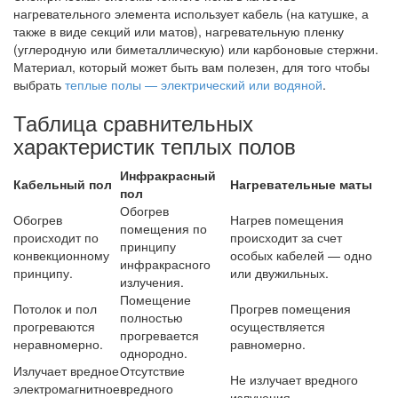
нагревательного элемента использует кабель (на катушке, а
также в виде секций или матов), нагревательную пленку
(углеродную или биметаллическую) или карбоновые стержни.
Материал, который может быть вам полезен, для того чтобы
выбрать
теплые полы — электрический или водяной
.
Таблица сравнительных
характеристик теплых полов
Инфракрасный
Кабельный пол
Нагревательные маты
пол
Обогрев
Обогрев
Нагрев помещения
помещения по
происходит по
происходит за счет
принципу
конвекционному
особых кабелей — одно
инфракрасного
принципу.
или двужильных.
излучения.
Помещение
Потолок и пол
Прогрев помещения
полностью
прогреваются
осуществляется
прогревается
неравномерно.
равномерно.
однородно.
Излучает вредное
Отсутствие
Не излучает вредного
электромагнитное
вредного
излучения