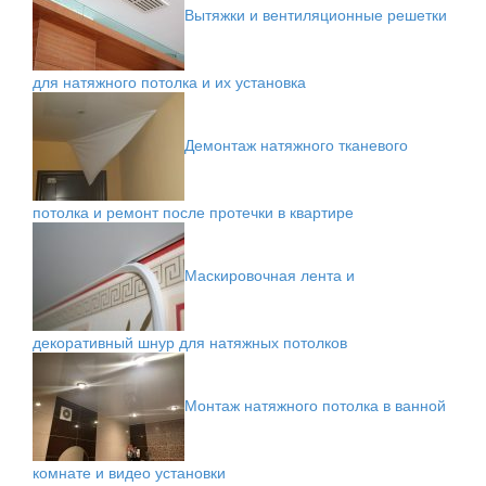
Вытяжки и вентиляционные решетки
для натяжного потолка и их установка
Демонтаж натяжного тканевого
потолка и ремонт после протечки в квартире
Маскировочная лента и
декоративный шнур для натяжных потолков
Монтаж натяжного потолка в ванной
комнате и видео установки