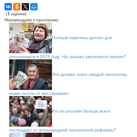
(
1
оценок)
Рекомендуем к прочтению:
Полный перечень доплат для
пенсионеров в 2019 году. На сколько увеличится пенсия?
Это должен знать каждый пенсионер,
какие льготы от вас скрывают
Кто из россиян больше всего
пострадает от антинародной пенсионной реформы?