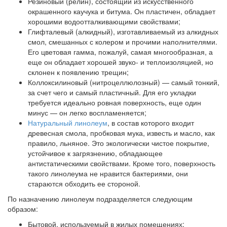
Резиновый (релин)
, состоящий из искусственного
окрашенного каучука и битума. Он пластичен, обладает
хорошими водоотталкивающими свойствами;
Глифталевый (алкидный)
, изготавливаемый из алкидных
смол, смешанных с колером и прочими наполнителями.
Его цветовая гамма, пожалуй, самая многообразная, а
еще он обладает хорошей звуко- и теплоизоляцией, но
склонен к появлению трещин;
Коллоксилиновый (нитроцеллюлозный)
— самый тонкий,
за счет чего и самый пластичный. Для его укладки
требуется идеально ровная поверхность, еще один
минус — он легко воспламеняется;
Натуральный линолеум
, в состав которого входит
древесная смола, пробковая мука, известь и масло, как
правило, льняное. Это экологически чистое покрытие,
устойчивое к загрязнению, обладающее
антистатическими свойствами. Кроме того, поверхность
такого линолеума не нравится бактериями, они
стараются обходить ее стороной.
По назначению линолеум подразделяется следующим
образом:
Бытовой, используемый в жилых помещениях;