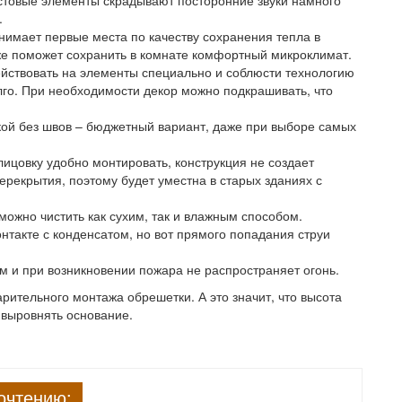
товые элементы скрадывают посторонние звуки намного
.
нимает первые места по качеству сохранения тепла в
е поможет сохранить в комнате комфортный микроклимат.
ействовать на элементы специально и соблюсти технологию
лго. При необходимости декор можно подкрашивать, что
кой без швов – бюджетный вариант, даже при выборе самых
ицовку удобно монтировать, конструкция не создает
ерекрытия, поэтому будет уместна в старых зданиях с
ожно чистить как сухим, так и влажным способом.
нтакте с конденсатом, но вот прямого попадания струи
м и при возникновении пожара не распространяет огонь.
ительного монтажа обрешетки. А это значит, что высота
 выровнять основание.
очтению: