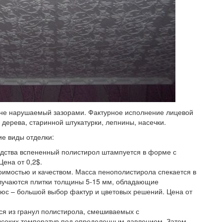
 не нарушаемый зазорами. Фактурное исполнение лицевой
дерева, старинной штукатурки, лепнины, насечки.
е виды отделки:
одства вспененный полистирол штампуется в форме с
Цена от 0,2$.
оимостью и качеством. Масса пенополистирола спекается в
олучаются плитки толщины 5-15 мм, обладающие
с – большой выбор фактур и цветовых решений. Цена от
ся из гранул полистирола, смешиваемых с
соких температур под определенным давлением. Затем