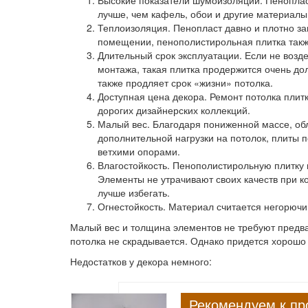
Высокие показатели шумоизоляции.
Пеноплас
лучше, чем кафель, обои и другие материалы
Теплоизоляция.
Пенопласт давно и плотно за
помещении, пенополистирольная плитка такж
Длительный срок эксплуатации.
Если не возд
монтажа, такая плитка продержится очень до
также продляет срок «жизни» потолка.
Доступная цена декора.
Ремонт потолка плит
дорогих дизайнерских коллекций.
Малый вес.
Благодаря пониженной массе, обл
дополнительной нагрузки на потолок, плиты п
ветхими опорами.
Влагостойкость.
Пенополистирольную плитку м
Элементы не утрачивают своих качеств при ко
лучше избегать.
Огнестойкость.
Материал считается негорючи
Малый вес и толщина элементов не требуют предвар
потолка не скрадывается. Однако придется хорошо
Недостатков у декора немного:
Рекомендуем к пр