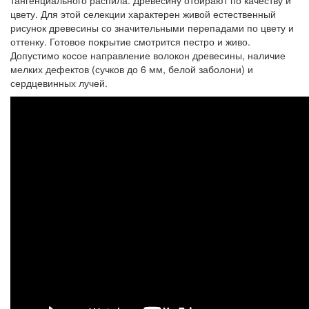
тангенциального распила. Древесину отбирают по качеству и
цвету. Для этой селекции характерен живой естественный
рисунок древесины со значительными перепадами по цвету и
оттенку. Готовое покрытие смотрится пестро и живо.
Допустимо косое направление волокон древесины, наличие
мелких дефектов (сучков до 6 мм, белой заболони) и
сердцевинных лучей.