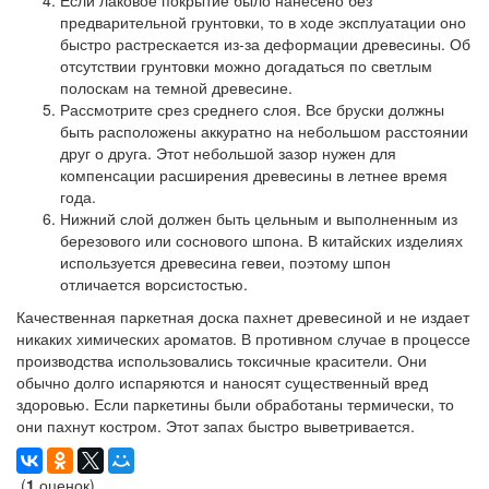
Если
лаковое покрытие
было нанесено без
предварительной грунтовки, то в ходе эксплуатации оно
быстро растрескается из-за деформации древесины. Об
отсутствии грунтовки можно догадаться по светлым
полоскам на темной древесине.
Рассмотрите срез среднего слоя.
Все бруски должны
быть расположены аккуратно на небольшом расстоянии
друг о друга. Этот небольшой зазор нужен для
компенсации расширения древесины в летнее время
года.
Нижний слой
должен быть цельным и выполненным из
березового или соснового шпона. В китайских изделиях
используется древесина гевеи, поэтому шпон
отличается ворсистостью.
Качественная паркетная доска пахнет древесиной и не издает
никаких химических ароматов. В противном случае в процессе
производства использовались токсичные красители. Они
обычно долго испаряются и наносят существенный вред
здоровью. Если паркетины были обработаны термически, то
они пахнут костром. Этот запах быстро выветривается.
(
1
оценок)