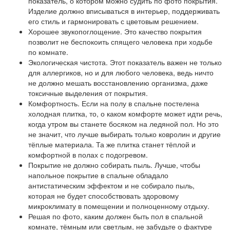
показатель, о котором можно судить по фото покрытия.
Изделие должно вписываться в интерьер, поддерживать
его стиль и гармонировать с цветовым решением.
Хорошее звукопоглощение
. Это качество покрытия
позволит не беспокоить спящего человека при ходьбе
по комнате.
Экологическая чистота
. Этот показатель важен не только
для аллергиков, но и для любого человека, ведь ничто
не должно мешать восстановлению организма, даже
токсичные выделения от покрытия.
Комфортность
. Если на полу в спальне постелена
холодная плитка, то, о каком комфорте может идти речь,
когда утром вы станете босяком на ледяной пол. Но это
не значит, что лучше выбирать только ковролин и другие
тёплые материала. Та же плитка станет тёплой и
комфортной в полах с подогревом.
Покрытие не должно собирать пыль
. Лучше, чтобы
напольное покрытие в спальне обладало
антистатическим эффектом и не собирало пыль,
которая не будет способствовать здоровому
микроклимату в помещении и полноценному отдыху.
Решая по фото, каким должен быть пол в спальной
комнате, тёмным или светлым,
не забудьте о фактуре