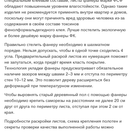
специальным клеевым составам, листы фанеры марки ФСФ
обладают повышенным уровнем влагостойкости. Однако такие
изделия не рекомендуется применять внутри квартир и домов,
поскольку они могут причинять вред здоровью человека из-за
содержания в своём составе токсинов
фенолформальдегидного клея. Лучше постелить экологичную
и более дешёвую марку фанеры ФК.
Правильно стелить фанеру необходимо в шахматном
порядке. Нельзя допускать, чтобы в одной точке сходились 4
угла. Предварительный раскрой листов их нумерация поможет
не запутаться, когда придёт время класть покрытие.
Технология укладки фанеры предусматривает обязательное
наличие зазоров между швами 2–3 мм и отступа по периметру
стен 10–12 мм. Это позволит дереву расширяться без
деформаций при температурном изменении.
Чтобы выровнять старый деревянный пол с помощью фанеры
необходимо крепить саморезы на расстоянии не далее 20 см
друг от друга по периметру листа, отступая при этом 2 см от
края.
Подробности раскройки листов, схема крепления полотен и
секреты проверки качества выполненной работы можно