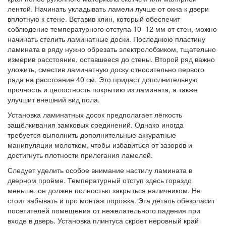
лентой. Начинать укладывать ламели лучше от окна к двери
вплотную к стене. Вставив клин, который обеспечит
соблюдение температурного отступа 10–12 мм от стен, можно
начинать стелить ламинатные доски. Последнюю пластину
ламината в ряду нужно обрезать электролобзиком, тщательно
измерив расстояние, оставшееся до стены. Второй ряд важно
уложить, сместив ламинатную доску относительно первого
ряда на расстояние 40 см. Это придаст дополнительную
прочность и целостность покрытию из ламината, а также
улучшит внешний вид пола.
Установка ламинатных досок предполагает лёгкость
защёлкивания замковых соединений. Однако иногда
требуется выполнить дополнительные аккуратные
манипуляции молотком, чтобы избавиться от зазоров и
достигнуть плотности прилегания ламелей.
Следует уделить особое внимание настилу ламината в
дверном проёме. Температурный отступ здесь гораздо
меньше, он должен полностью закрыться наличником. Не
стоит забывать и про монтаж порожка. Эта деталь обезопасит
посетителей помещения от нежелательного падения при
входе в дверь. Установка плинтуса скроет неровный край