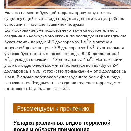
Если же на месте будущей террасы присутствует лишь
существующий грунт, тогда придется доплатить за устройство
основания – песчано-гравийной подушки
Если основание уже подготовлено вами самостоятельно с
созданием необходимого уклона, то последующая укладка лаг
2
будет стоить порядка 4-6 долларов за 1 м
с монтажом
2
террасной доски по цене 7-8 долларов за 1 м
. Диагональная
укладка будет стоить дороже – порядка 8-10 долларов за 1
2
2
м
, а укладка елочкой — 12 долларов за 1 м
. Монтаж рейки,
уголка и отделочной кромки выполняется по тарифу от 2-4
долларов за 1 м.п., устройство примыканий – от 5 долларов за
1 м.п. В случае перепадов существующего рельефа иногда
возникает необходимость в создании ступенек террасы, это
стоит около 12 долларов за 1 м.п.
Рекомендуем к прочтению:
Укладка различных видов террасной
доски и области применения