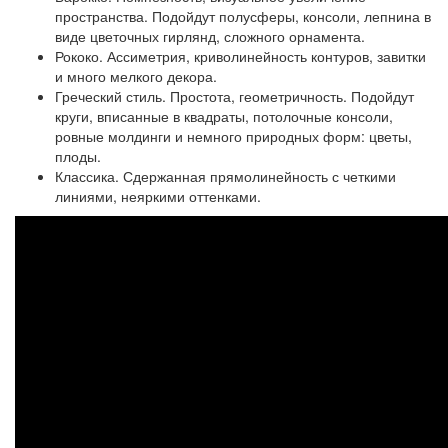
пространства. Подойдут полусферы, консоли, лепнина в
виде цветочных гирлянд, сложного орнамента.
Рококо.
Ассиметрия, криволинейность контуров, завитки
и много мелкого декора.
Греческий стиль.
Простота, геометричность. Подойдут
круги, вписанные в квадраты, потолочные консоли,
ровные молдинги и немного природных форм: цветы,
плоды.
Классика.
Сдержанная прямолинейность с четкими
линиями, неяркими оттенками.