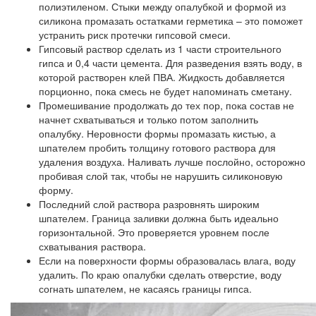
полиэтиленом. Стыки между опалубкой и формой из
силикона промазать остатками герметика – это поможет
устранить риск протечки гипсовой смеси.
Гипсовый раствор сделать из 1 части строительного
гипса и 0,4 части цемента. Для разведения взять воду, в
которой растворен клей ПВА. Жидкость добавляется
порционно, пока смесь не будет напоминать сметану.
Промешивание продолжать до тех пор, пока состав не
начнет схватываться и только потом заполнить
опалубку. Неровности формы промазать кистью, а
шпателем пробить толщину готового раствора для
удаления воздуха. Наливать лучше послойно, осторожно
пробивая слой так, чтобы не нарушить силиконовую
форму.
Последний слой раствора разровнять широким
шпателем. Граница заливки должна быть идеально
горизонтальной. Это проверяется уровнем после
схватывания раствора.
Если на поверхности формы образовалась влага, воду
удалить. По краю опалубки сделать отверстие, воду
согнать шпателем, не касаясь границы гипса.