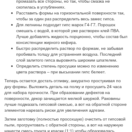
промазать все стороны, но так, чтобы смазка не
скопилась в углублениях.
Расставить формы на горизонтальной поверхности так,
чтобы за один раз распределить весь замес гипса.
Для лепнины подходит гипс марок Г4-Г7. Порошок
смешать с водой, в которой уже растворен клей ПВА.
Лучше добавлять жидкость порционно, чтобы состав был
консистенции жирного кефира.
Быстро распределить раствор по формам, не забывая
пробивать толщу для устранения воздуха. Последний
слой залитого гипса выровнять широким шпателем.
Определить степень просушки можно по изменению
цвета раствора – при высыхании гипс белеет.
Теперь остается достать отливку, аккуратно простукивая по
дну формы. Выложить деталь на полку и просушить 24 часа
для набора прочности. При образовании дефектов на
поверхности, декор зачищается мелкой шкуркой. Раковины
лучше подмазать гипсовой смесью, а вот на обратной стороне
элементов нарезать риски для увеличения адгезии.
Затем заготовку (полностью просохшую) очистить от гипсовой
пыли, прогрунтовать с обратной стороны, а вот на наружную
нанести смесь грунта и краски (1:1) чтобы образовалась