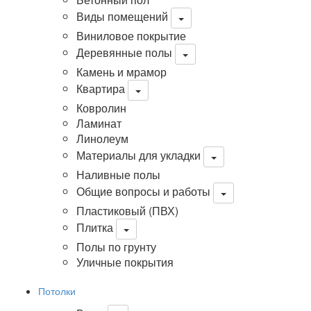
Виды помещений
Виниловое покрытие
Деревянные полы
Камень и мрамор
Квартира
Ковролин
Ламинат
Линолеум
Материалы для укладки
Наливные полы
Общие вопросы и работы
Пластиковый (ПВХ)
Плитка
Полы по грунту
Уличные покрытия
Потолки