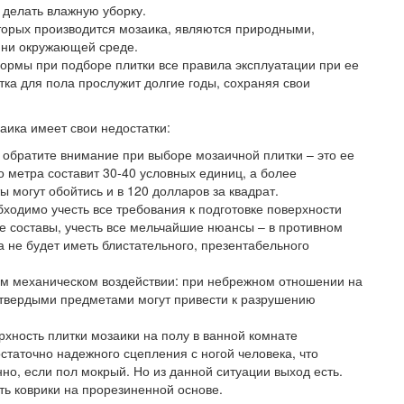
 делать влажную уборку.
торых производится мозаика, являются природными,
, ни окружающей среде.
ормы при подборе плитки все правила эксплуатации при ее
ка для пола прослужит долгие годы, сохраняя свои
аика имеет свои недостатки:
ы обратите внимание при выборе мозаичной плитки – это ее
о метра составит 30-40 условных единиц, а более
 могут обойтись и в 120 долларов за квадрат.
ходимо учесть все требования к подготовке поверхности
е составы, учесть все мельчайшие нюансы – в противном
та не будет иметь блистательного, презентабельного
ем механическом воздействии: при небрежном отношении на
 твердыми предметами могут привести к разрушению
рхность плитки мозаики на полу в ванной комнате
статочно надежного сцепления с ногой человека, что
о, если пол мокрый. Но из данной ситуации выход есть.
ь коврики на прорезиненной основе.