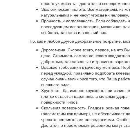
просто ухаживать – достаточно своевременно
Экологическая чистота.
Все материалы, из ко
натуральными и не несут угрозы ни человеку
Прочность и долговечность.
Если соблюдать н
последующем использовании, мозаичная плит
свойства, качества и внешний вид.
Но, как и любое другое декоративное покрытие, моз
Дороговизна.
Скорее всего, первое, на что В
цена. Стоимость самого дешевого квадратног
добротные, качественные и красивые варианты
Высокие требования к качеству монтажа.
Необ
перед укладкой, правильно подобрать клеевы
случае очень велик риск того, что Ваша рабо
внешнего вида.
Хрупкость.
Да, именно хрупкость при излишн
плитке остаются царапины, а сильные удары
поверхности чипов.
Скользкая поверхность.
Гладки и ровная пове
(рассмотрим как пример), не обеспечивает до
чревато неприятными последствиями. Особенн
Достаточно приемлемым решением могут стат