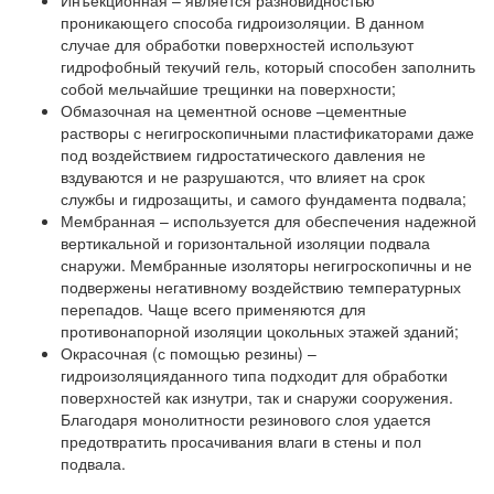
Инъекционная
– является разновидностью
проникающего способа гидроизоляции. В данном
случае для обработки поверхностей используют
гидрофобный текучий гель, который способен заполнить
собой мельчайшие трещинки на поверхности;
Обмазочная на цементной основе
–цементные
растворы с негигроскопичными пластификаторами даже
под воздействием гидростатического давления не
вздуваются и не разрушаются, что влияет на срок
службы и гидрозащиты, и самого фундамента подвала;
Мембранная
– используется для обеспечения надежной
вертикальной и горизонтальной изоляции подвала
снаружи. Мембранные изоляторы негигроскопичны и не
подвержены негативному воздействию температурных
перепадов. Чаще всего применяются для
противонапорной изоляции цокольных этажей зданий;
Окрасочная (с помощью резины)
–
гидроизоляцияданного типа подходит для обработки
поверхностей как изнутри, так и снаружи сооружения.
Благодаря монолитности резинового слоя удается
предотвратить просачивания влаги в стены и пол
подвала.