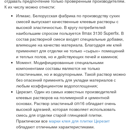
отдавать предпочтение только проверенным производителям.
К их числу можно отнести:
Илмакс.
Белорусская фабрика по производству сухих
смесей выпускает качественные клеевые растворы с
высокой эластичностью. В кругу потребителей
наибольшим спросом пользуется Ilmax 3130 Superfix. В
состав растворной смеси входят специальные добавки,
влияющие на качество материала. Благодаря им клей
применяют для отделки не только «сырых» помещений
и теплых полов, но и действующих печей и каминов;
Момент.
Модифицированные специальными
компонентами составы являются не только
пластичными, но и водоупорными. Такой раствор можно
без опасений применять для укладки материалов с
любым коэффициентом водопоглощения;
Церезит.
Один из самых известных производителей
клеевых растворов на полимерной и цементной
основах. Раствор эластичный cm16 обладает очень
высокой адгезией, которая позволяет использовать
смесь для отделки старой глянцевой плитки.
Практически все
марки клея для плитки Церезит
обладают отличными характеристиками.